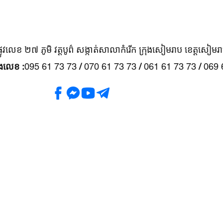
្លូវលេខ ២៧ ភូមិ វត្តបូព៌ សង្កាត់សាលាកំរើក ក្រុងសៀមរាប ខេត្តសៀមរ
នងលេខ :
095 61 73 73
/
070 61 73 73
/
061 61 73 73
/
069 