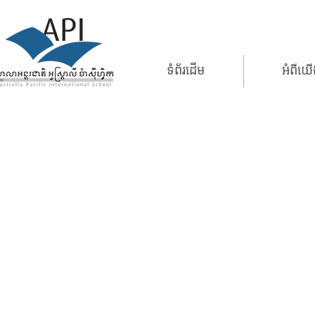
ទំព័រដើម
អំពីយ