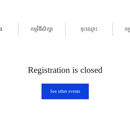
ើង
កម្មវិធីសិក្សា
ចុះឈ្មោះ
កម
Registration is closed
See other events