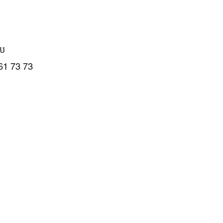
ាប
61 73 73