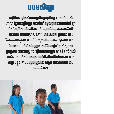
បឋមសិក្សា
កម្មវិធីនេះផ្តោតសំខាន់ឲ្យសិស្សានុសិស្ស អាចប្រើប្រាស់
ភាសាខ្មែរបាន​ត្រឹមត្រូវ មានបំណិនមូលដ្ឋានខាងគណិតវិទ្យា
និងកុំព្យូទ័រ។ លើសពីនេះ សិស្សានុសិស្សអាចយល់ដឹងពី
អនាម័យ ការថែរក្សាសុខភាព មានសេចក្តី ក្លាហាន ចេះ
វិភាគរកហេតុផល មានគំនិតច្នៃប្រឌិត ចេះដោះស្រាយ​ បញ្ហា
ចំពោះមុខ។ មិនតែប៉ុណ្ណោះ កម្មវិធីនេះផ្តល់ឲ្យសិស្សចេះ
ប្រាស្រ័យ​ ទាក់ទងល្អ ចេះធ្វើការងារជាក្រុម មានទំនុកចិត្តលើ
ខ្លួនឯង ចូលចិត្តរៀនសូត្រ យល់ដឹងពីការវិវត្តនៃសង្គម អាច
សម្របខ្លួន តាមបម្រែបម្រួលនៃ សង្គម មានសីលធម៌ និង​
សុជីវធម៌ល្អ។