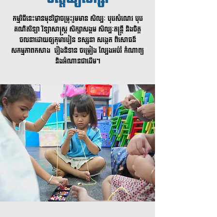
កម្មវិធីនេះមានមុខវិជ្ជាចម្រុះរួមមាន សិល្បៈ បុរេសំណេរ​​ បុរេ
គណិតវិទ្យា វិទ្យាសាស្ត្រ សិក្សាសង្គម សិល្បៈតន្ត្រី និងចិត្ត
ចលនា​ដោយឲ្យកុមាររៀន ទស្សនា សង្កេត ពិសោធន៍
សកម្មភាពកសាង រឿងនិទាន ចម្រៀង ល្បែងអប់រំ កំណាព្យ
និងអំណានជាដើម។