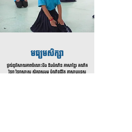
មធ្យមសិក្សា
ផ្ដល់នូវវិសាលភាពចំណេះដឹង​ និងបំណិន ភាសាខ្មែរ គណិត
វិទ្យា វិទ្យាសាស្ត្រ សិក្សាសង្គម បំណិនជីវិត ភាសាបរទេស
ការអប់រំវិជ្ជាជីវៈ ការអប់រំសីលធម៌ ព្រមទាំងការអប់រំ
បុគ្គលិកលក្ខណៈចាំបាច់ ដើម្បីឲ្យ សិស្សមានសមត្ថភាព
ពេញលេញក្នុងការបន្តការសិក្សានៅថ្នាក់ឧត្តមសិក្សា កម្រិត
ជាតិ និងអន្តរជាតិ។ សិស្សានុសិស្សក៏មានឱកាសក្នុងការ
សិក្សាពីបច្ចេកវិទ្យាថ្មីៗរួមមាន រ៉ូបូត(Robotics) សរសេរ
កម្មវិធី (Coding & Programming) និងការគ្រប់គ្រងបញ្ជា
ឧបករណ៍ប្រើប្រាស់