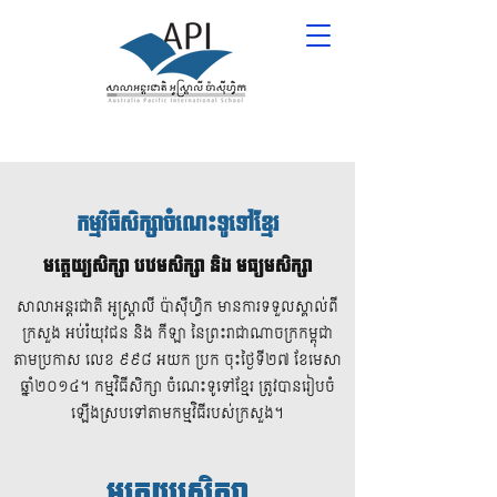
កម្មវិធីសិក្សាចំណេះទូទៅខ្មែរ
មត្តេយ្យសិក្សា បឋមសិក្សា និង មធ្យមសិក្សា
សាលាអន្តរជាតិ អូស្ត្រាលី ប៉ាស៊ីហ្វិក មានការទទួលស្គាល់ពី
ក្រសួង អប់រំយុវជន និង កីឡា នៃព្រះរាជាណាចក្រកម្ពុជា
តាមប្រកាស លេខ ៩៩៨ អយក ប្រក ចុះថ្ងៃទី២៧ ខែមេសា
ឆ្នាំ២០១៤។ កម្មវិធីសិក្សា ចំណេះទូទៅខ្មែរ​​​ ត្រូវបានរៀបចំ
ឡើងស្របទៅតាមកម្មវិធីរបស់ក្រសួង។
មត្តេយ្យសិក្សា