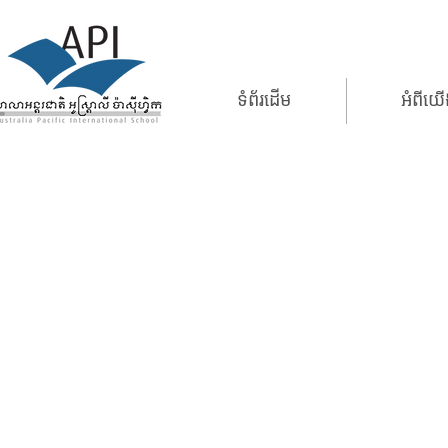
ទំព័រដើម
អំពីយ