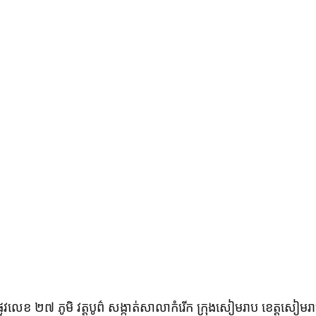
្លូវលេខ ២៧ ភូមិ វត្តបូព៌ សង្កាត់សាលាកំរើក ក្រុងសៀមរាប ខេត្តសៀមរ